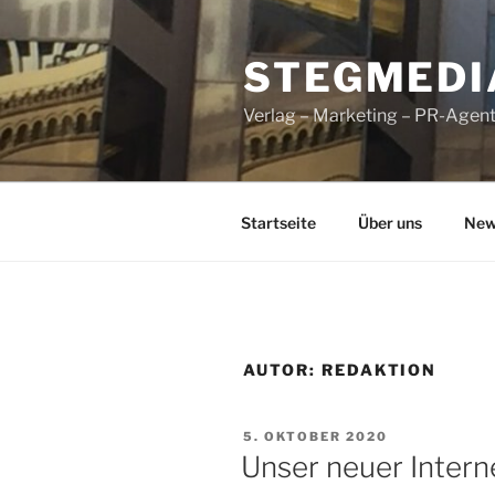
Zum
Inhalt
STEGMEDI
springen
Verlag – Marketing – PR-Agen
Startseite
Über uns
New
AUTOR:
REDAKTION
VERÖFFENTLICHT
5. OKTOBER 2020
AM
Unser neuer Interne