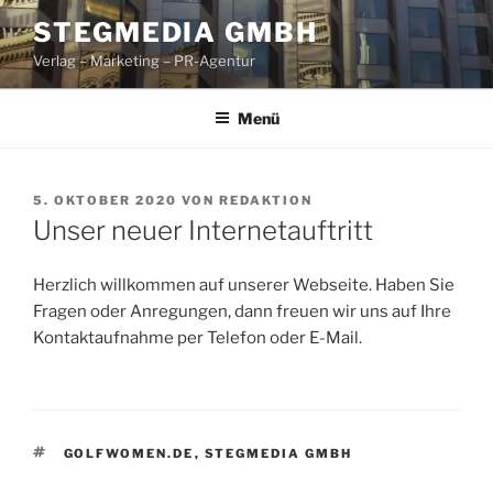
Zum
STEGMEDIA GMBH
Inhalt
Verlag – Marketing – PR-Agentur
springen
Menü
VERÖFFENTLICHT
5. OKTOBER 2020
VON
REDAKTION
AM
Unser neuer Internetauftritt
Herzlich willkommen auf unserer Webseite. Haben Sie
Fragen oder Anregungen, dann freuen wir uns auf Ihre
Kontaktaufnahme per Telefon oder E-Mail.
SCHLAGWÖRTER
GOLFWOMEN.DE
,
STEGMEDIA GMBH